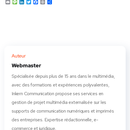
E
M
L
T
F
P
P
m
e
i
w
a
r
a
a
s
n
i
c
i
r
i
s
k
t
e
n
t
l
a
e
t
b
t
a
g
d
e
o
g
e
I
r
o
e
n
k
r
Auteur
Webmaster
Spécialisée depuis plus de 15 ans dans le multimédia,
avec des formations et expériences polyvalentes,
Inkern Communication propose ses services en
gestion de projet multimédia externalisée sur les
supports de communication numériques et imprimés
des entreprises. Expertise rédactionnelle, e-
commerce et juridique.