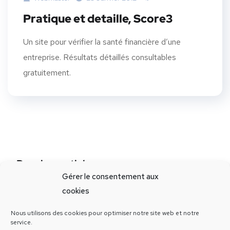
Pratique et detaille, Score3
Un site pour vérifier la santé financière d’une
entreprise. Résultats détaillés consultables
gratuitement.
Derniers articles
Gérer le consentement aux
20 étapes techniques pour créer un article web performant
cookies
Site Internet : les questions à se poser avant de se lancer
Nous utilisons des cookies pour optimiser notre site web et notre
V-card NFC et cartes de visite numérique
service.