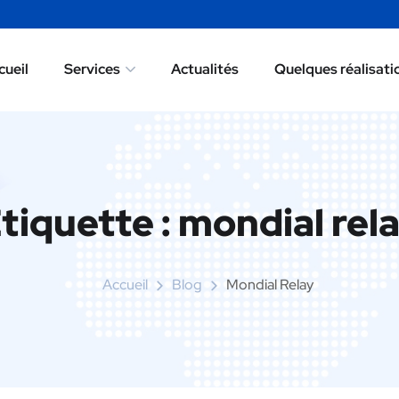
cueil
Services
Actualités
Quelques réalisati
cueil
Services
Actualités
Quelques réalisati
tiquette :
mondial rel
Accueil
Blog
Mondial Relay