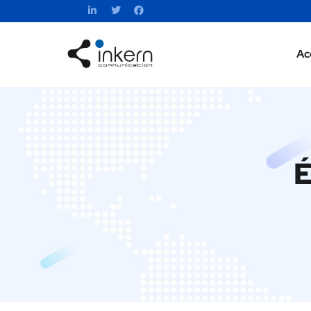
Ac
Ac
É