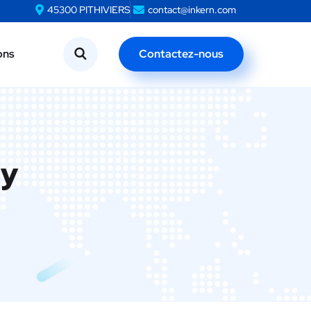
45300 PITHIVIERS
contact@inkern.com
45300 PITHIVIERS
contact@inkern.com
Contactez-nous
ons
Contactez-nous
ons
ay